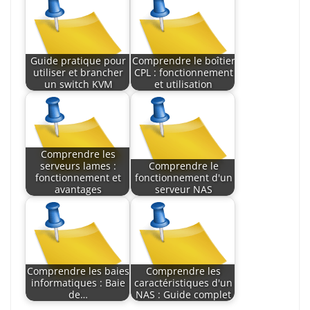
Guide pratique pour
Comprendre le boîtier
utiliser et brancher
CPL : fonctionnement
un switch KVM
et utilisation
Comprendre les
serveurs lames :
Comprendre le
fonctionnement et
fonctionnement d'un
avantages
serveur NAS
Comprendre les baies
Comprendre les
informatiques : Baie
caractéristiques d'un
de…
NAS : Guide complet