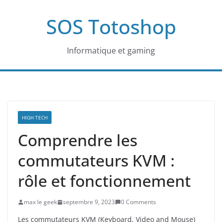
Passer
SOS Totoshop
au
contenu
Informatique et gaming
HIGH TECH
Comprendre les
commutateurs KVM :
rôle et fonctionnement
max le geek
septembre 9, 2023
0 Comments
Les commutateurs KVM (Keyboard, Video and Mouse)